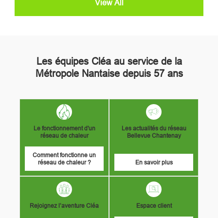
View All
Les équipes Cléa au service de la
Métropole Nantaise depuis 57 ans
Image
Image
Le fonctionnement d'un
Les actualités du réseau
réseau de chaleur
Bellevue Chantenay
Comment fonctionne un
réseau de chaleur ?
En savoir plus
Image
Image
Rejoignez l’aventure Cléa
Espace client