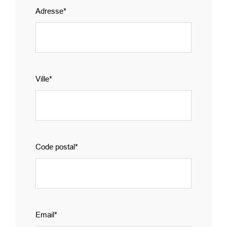
Adresse
group_2
Ville
Code postal
Email