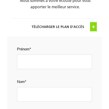
Nous sommes à votre écoute pour vous
apporter le meilleur service.
TÉLÉCHARGER LE PLAN D'ACCÈS
group_1
Prénom
Nom