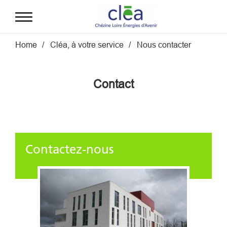
Aller au contenu principal
Fil d'Ariane
Home
Cléa, à votre service
Nous contacter
Contact
Contactez-nous