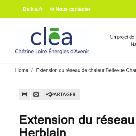
Aller au contenu principal
Dalkia.fr
✉ Nous contacter
Main navigati
Un projet de
Na
Fil d'Ariane
Home
Extension du réseau de chaleur Bellevue Cha
PARTAGER
Extension du réseau
Herblain