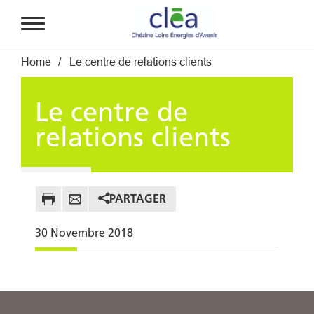
Aller au contenu principal
Fil d'Ariane
Home
Le centre de relations clients
Le centre de
relations clients
PARTAGER
30
Novembre
2018